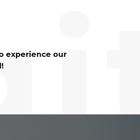
gi
to experience our
!