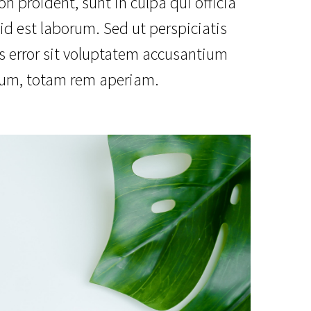
n proident, sunt in culpa qui officia
id est laborum. Sed ut perspiciatis
s error sit voluptatem accusantium
um, totam rem aperiam.