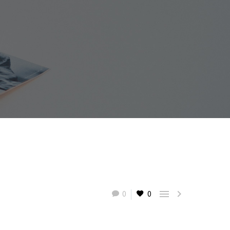


0
0