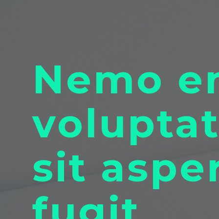
Nemo e
volupta
sit aspe
fugit