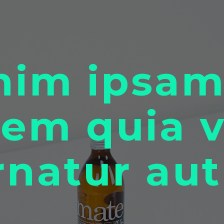
nim ipsa
tem quia 
rnatur aut