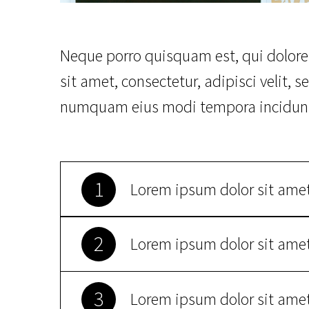
Neque porro quisquam est, qui dolor
sit amet, consectetur, adipisci velit, 
numquam eius modi tempora incidunt 
1
Lorem ipsum dolor sit ame
2
Lorem ipsum dolor sit ame
3
Lorem ipsum dolor sit ame