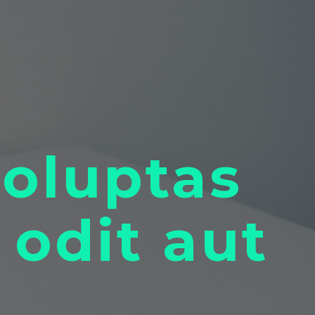
m
voluptas
 odit aut